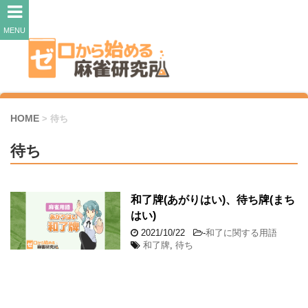
MENU
HOME
>
待ち
待ち
和了牌(あがりはい)、待ち牌(まち
はい)
2021/10/22
-
和了に関する用語
和了牌
,
待ち