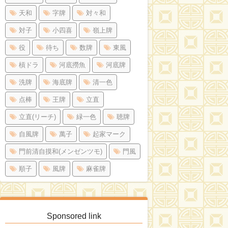
天和
字牌
対々和
対子
小四喜
嶺上牌
役
待ち
数牌
東風
槓ドラ
河底撈魚
河底牌
洗牌
海底牌
清一色
点棒
王牌
立直
立直(リーチ)
緑一色
聴牌
自風牌
萬子
起家マーク
門前清自摸和(メンゼンツモ)
門風
順子
風牌
麻雀牌
Sponsored link