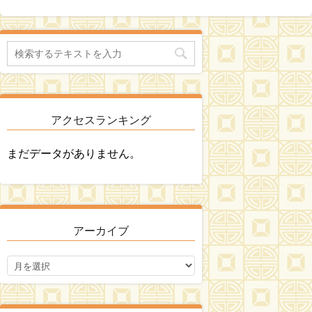
アクセスランキング
まだデータがありません。
アーカイブ
ア
ー
カ
イ