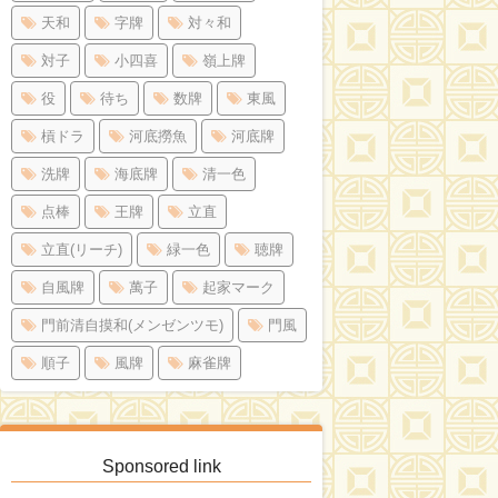
天和
字牌
対々和
対子
小四喜
嶺上牌
役
待ち
数牌
東風
槓ドラ
河底撈魚
河底牌
洗牌
海底牌
清一色
点棒
王牌
立直
立直(リーチ)
緑一色
聴牌
自風牌
萬子
起家マーク
門前清自摸和(メンゼンツモ)
門風
順子
風牌
麻雀牌
Sponsored link