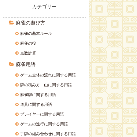
ブ
カテゴリー
麻雀の遊び方
麻雀の基本ルール
麻雀の役
点数計算
麻雀用語
ゲーム全体の流れに関する用語
牌の積み方、山に関する用語
麻雀牌に関する用語
道具に関する用語
プレイヤーに関する用語
ゲームの進行に関する用語
手牌の組み合わせに関する用語