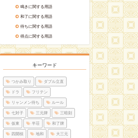
鳴きに関する用語
和了に関する用語
待ちに関する用語
得点に関する用語
キーワード
つかみ取り
ダブル立直
ドラ
フリテン
リャンメン待ち
ルール
七対子
三元牌
三暗刻
仮東
半荘
和了牌
四開槓
地和
大三元