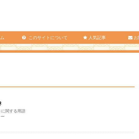
ム
このサイトについて
人気記事
お
き
きに関する用語
チー