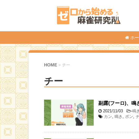
ホー
HOME
>
チー
チー
副露(フーロ)、鳴
2021/11/03
-
鳴
カン
,
鳴き
,
ポン
,