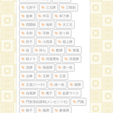
七対子
三元牌
三暗刻
仮東
半荘
和了牌
四開槓
地和
大三元
天和
字牌
対々和
対子
小四喜
嶺上牌
役
待ち
数牌
東風
槓ドラ
河底撈魚
河底牌
洗牌
海底牌
清一色
点棒
王牌
立直
立直(リーチ)
緑一色
聴牌
自風牌
萬子
起家マーク
門前清自摸和(メンゼンツモ)
門風
順子
風牌
麻雀牌