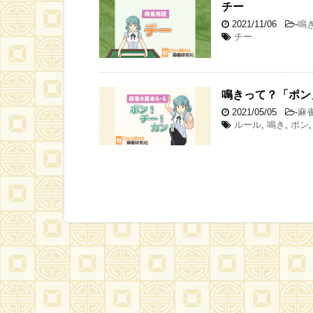
チー
2021/11/06
-
鳴
チー
鳴きって？「ポン
2021/05/05
-
麻
ルール
,
鳴き
,
ポン