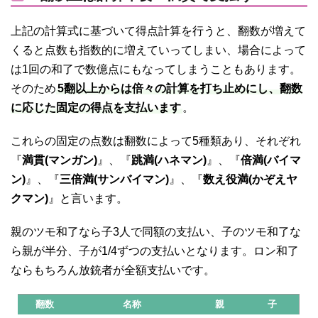
上記の計算式に基づいて得点計算を行うと、翻数が増えて
くると点数も指数的に増えていってしまい、場合によって
は1回の和了で数億点にもなってしまうこともあります。
そのため
5翻以上からは倍々の計算を打ち止めにし、翻数
に応じた固定の得点を支払います
。
これらの固定の点数は翻数によって5種類あり、それぞれ
『
満貫(マンガン)
』、『
跳満(ハネマン)
』、『
倍満(バイマ
ン)
』、『
三倍満(サンバイマン)
』、『
数え役満(かぞえヤ
クマン)
』と言います。
親のツモ和了なら子3人で同額の支払い、子のツモ和了な
ら親が半分、子が1/4ずつの支払いとなります。ロン和了
ならもちろん放銃者が全額支払いです。
翻数
名称
親
子