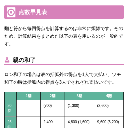
点数早見表
翻と符から毎回得点を計算するのは非常に煩雑です。その
ため、計算結果をまとめた以下の表を用いるのが一般的で
す。
親の和了
ロン和了の場合は表の括弧外の得点を1人で支払い、ツモ
和了の時は括弧内の得点を3人でそれぞれ支払いです。
1翻
2翻
3翻
4翻
20
-
(700)
(1,300)
(2,600)
符
25
-
2,400
4,800 (1,600)
9,600 (3,200)
符