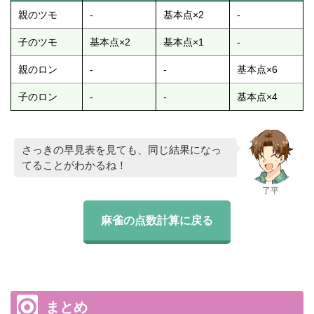
親のツモ
-
基本点×2
-
子のツモ
基本点×2
基本点×1
-
親のロン
-
-
基本点×6
子のロン
-
-
基本点×4
さっきの早見表を見ても、同じ結果になっ
てることがわかるね！
了平
麻雀の点数計算に戻る
まとめ