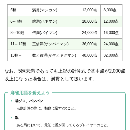
翻数
名称
親
子
5翻
満貫(マンガン)
12,000点
8,000点
6～7翻
跳満(ハネマン)
18,000点
12,000点
8～10翻
倍満(バイマン)
24,000点
16,000点
11～12翻
三倍満(サンバイマン)
36,000点
24,000点
13翻～
数え役満(かぞえヤクマン)
48,000点
32,000点
なお、5翻未満であっても上記の計算式で基本点が2,000点
以上になった場合は、満貫として扱います。
麻雀用語を覚えよう
場ゾロ、バンバン
点数計算の際に、翻数に足す2のこと。
親
ある局において、最初に番が回ってくるプレイヤーのこと。