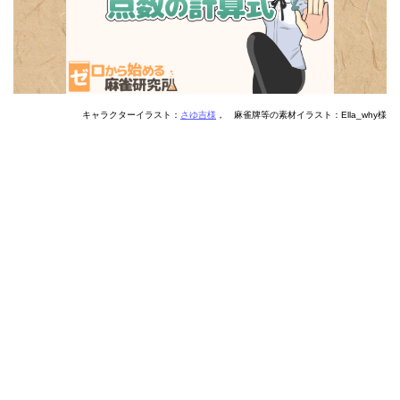
キャラクターイラスト：
さゆ吉様
， 麻雀牌等の素材イラスト：Ella_why様