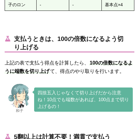
子のロン
-
-
基本点×4
支払うときは、100の倍数になるよう切
り上げる
上記の表で支払う得点を計算したら、
100の倍数になるよ
うに端数を切り上げ
て、得点のやり取りを行います。
四捨五入じゃなくて切り上げだから注意
ね！10点でも端数があれば、100点まで切り
上げるの！
和子
5翻以上は計算不要！満貫で支払う