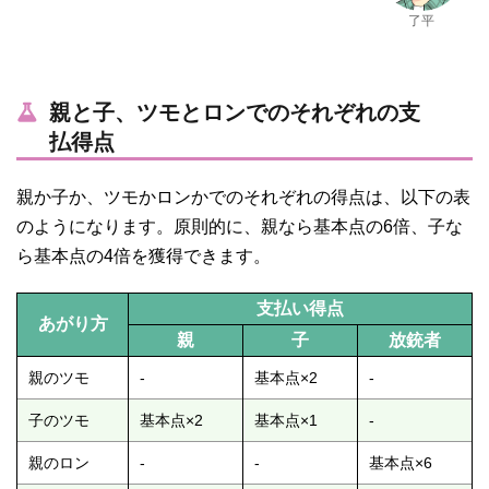
了平
親と子、ツモとロンでのそれぞれの支
払得点
親か子か、ツモかロンかでのそれぞれの得点は、以下の表
のようになります。原則的に、親なら基本点の6倍、子な
ら基本点の4倍を獲得できます。
支払い得点
あがり方
親
子
放銃者
親のツモ
-
基本点×2
-
子のツモ
基本点×2
基本点×1
-
親のロン
-
-
基本点×6