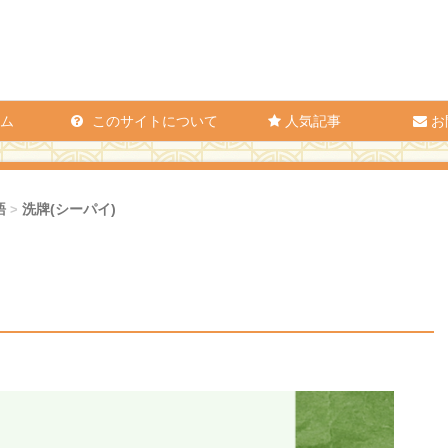
ム
このサイトについて
人気記事
お
語
洗牌(シーパイ)
>