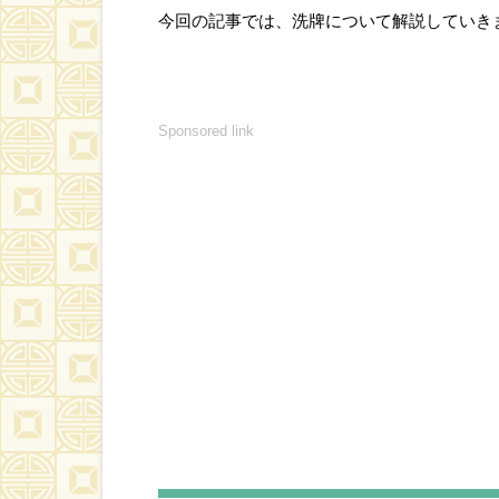
今回の記事では、洗牌について解説していき
Sponsored link