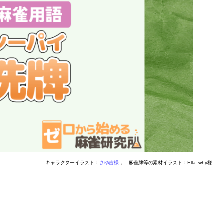
キャラクターイラスト：
さゆ吉様
， 麻雀牌等の素材イラスト：Ella_why様