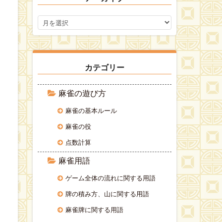
ア
ー
カ
イ
ブ
カテゴリー
麻雀の遊び方
麻雀の基本ルール
麻雀の役
点数計算
麻雀用語
ゲーム全体の流れに関する用語
牌の積み方、山に関する用語
麻雀牌に関する用語