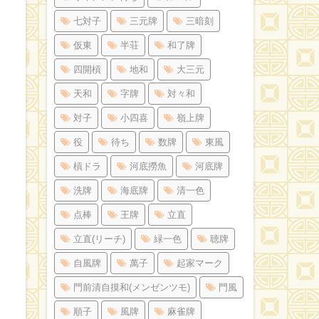
七対子
三元牌
三暗刻
仮東
半荘
和了牌
四開槓
地和
大三元
天和
字牌
対々和
対子
小四喜
嶺上牌
役
待ち
数牌
東風
槓ドラ
河底撈魚
河底牌
洗牌
海底牌
清一色
点棒
王牌
立直
立直(リーチ)
緑一色
聴牌
自風牌
萬子
起家マーク
門前清自摸和(メンゼンツモ)
門風
順子
風牌
麻雀牌