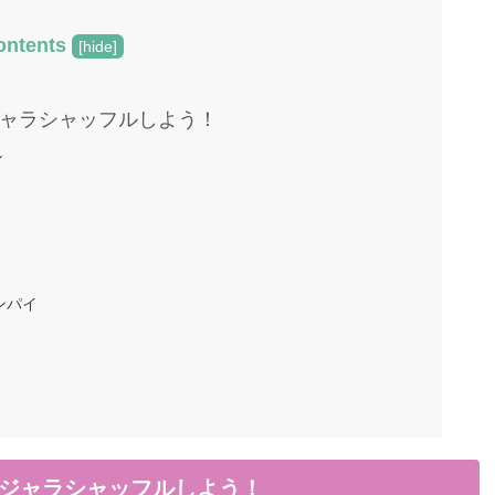
ontents
[
hide
]
ジャラシャッフルしよう！
ル
ンパイ
ラジャラシャッフルしよう！