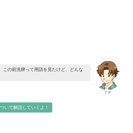
。この前洗牌って用語を見たけど、どんな
了平
ついて解説していくよ！