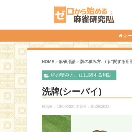
ホー
HOME
麻雀用語
牌の積み方、山に関する用
>
>
牌の積み方、山に関する用語
洗牌(シーパイ)
投稿日： 10/14/2021 更新日：
01/29/2022