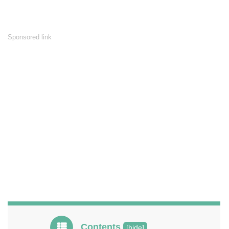
Sponsored link
Contents
[
hide
]