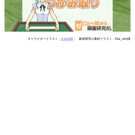
キャラクターイラスト：
さゆ吉様
， 麻雀牌等の素材イラスト：Ella_why様