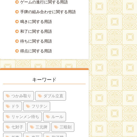
ゲームの進行に関する用語
手牌の組み合わせに関する用語
鳴きに関する用語
和了に関する用語
待ちに関する用語
得点に関する用語
キーワード
つかみ取り
ダブル立直
ドラ
フリテン
リャンメン待ち
ルール
七対子
三元牌
三暗刻