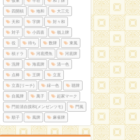
仮東
半荘
和了牌
四開槓
地和
大三元
天和
字牌
対々和
対子
小四喜
嶺上牌
役
待ち
数牌
東風
槓ドラ
河底撈魚
河底牌
洗牌
海底牌
清一色
点棒
王牌
立直
立直(リーチ)
緑一色
聴牌
自風牌
萬子
起家マーク
門前清自摸和(メンゼンツモ)
門風
順子
風牌
麻雀牌