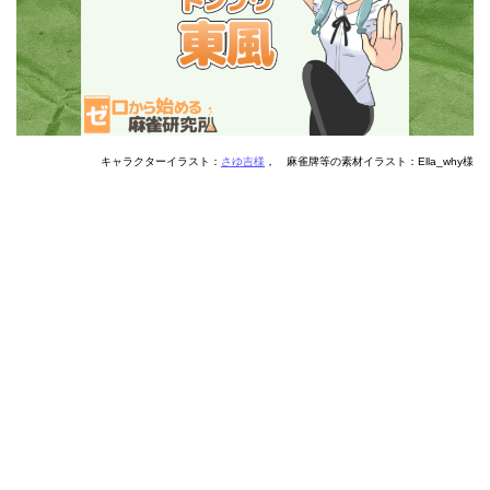
キャラクターイラスト：
さゆ吉様
， 麻雀牌等の素材イラスト：Ella_why様