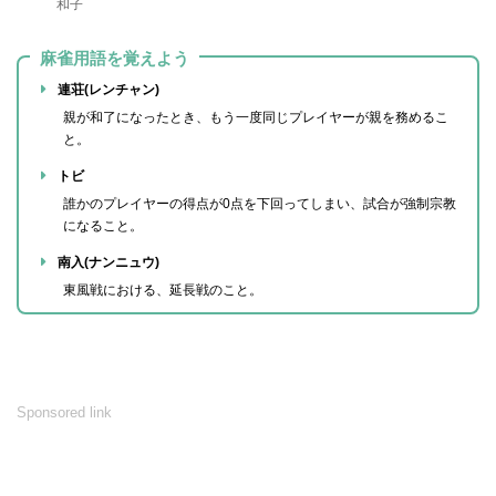
和子
麻雀用語を覚えよう
連荘(レンチャン)
親が和了になったとき、もう一度同じプレイヤーが親を務めるこ
と。
トビ
誰かのプレイヤーの得点が0点を下回ってしまい、試合が強制宗教
になること。
南入(ナンニュウ)
東風戦における、延長戦のこと。
Sponsored link