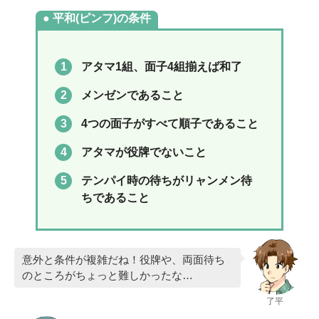
平和(ピンフ)の条件
アタマ1組、面子4組揃えば和了
メンゼンであること
4つの面子がすべて順子であること
アタマが役牌でないこと
テンパイ時の待ちがリャンメン待
ちであること
意外と条件が複雑だね！役牌や、両面待ち
のところがちょっと難しかったな…
了平