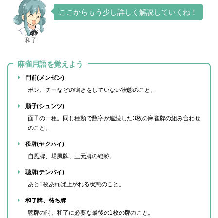
ここからもう少し詳しく解説していくね！
和子
麻雀用語を覚えよう
門前(メンゼン)
ポン、チーなどの鳴きをしていない状態のこと。
順子(シュンツ)
面子の一種。同じ種類で数字が連続した3枚の麻雀牌の組み合わせ
のこと。
役牌(ヤクハイ)
自風牌、場風牌、三元牌の総称。
聴牌(テンパイ)
あと1枚あれば上がれる状態のこと。
和了牌、待ち牌
聴牌の時、和了に必要な最後の1枚の牌のこと。