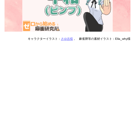
キャラクターイラスト：
さゆ吉様
， 麻雀牌等の素材イラスト：Ella_why様