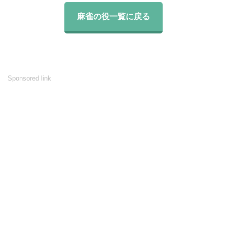
麻雀の役一覧に戻る
Sponsored link