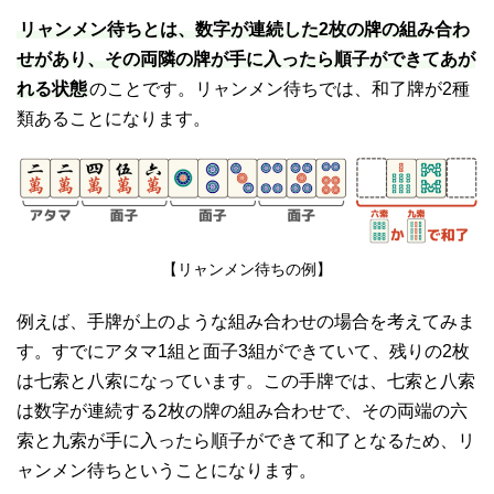
リャンメン待ちとは、数字が連続した2枚の牌の組み合わ
せがあり、その両隣の牌が手に入ったら順子ができてあが
れる状態
のことです。リャンメン待ちでは、和了牌が2種
類あることになります。
【リャンメン待ちの例】
例えば、手牌が上のような組み合わせの場合を考えてみま
す。すでにアタマ1組と面子3組ができていて、残りの2枚
は七索と八索になっています。この手牌では、七索と八索
は数字が連続する2枚の牌の組み合わせで、その両端の六
索と九索が手に入ったら順子ができて和了となるため、リ
ャンメン待ちということになります。