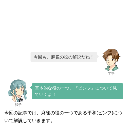
今回も、麻雀の役の解説だね！
了平
基本的な役の一つ、『ピンフ』について見
ていくよ！
和子
今回の記事では、麻雀の役の一つである平和(ピンフ)につ
いて解説していきます。