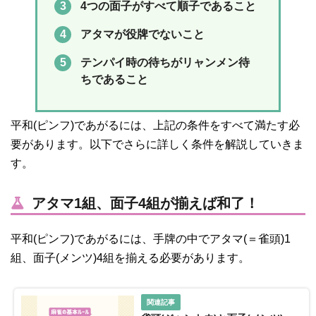
4つの面子がすべて順子であること
アタマが役牌でないこと
テンパイ時の待ちがリャンメン待
ちであること
平和(ピンフ)であがるには、上記の条件をすべて満たす必
要があります。以下でさらに詳しく条件を解説していきま
す。
アタマ1組、面子4組が揃えば和了！
平和(ピンフ)であがるには、手牌の中でアタマ(＝雀頭)1
組、面子(メンツ)4組を揃える必要があります。