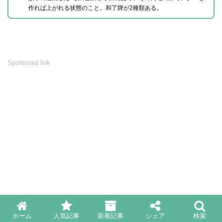
作れば上がれる状態のこと。和了牌が2種類ある。
Sponsored link
ホーム
人気記事
新着記事
シェア
検索